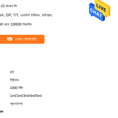
-10 কাজের দিন
/A, D/P, T/T, ওয়েস্টার্ন ইউনিয়ন, মানিগ্রাম,
্রতি মাসে 100000 পিস/পিস
এখন যোগাযোগ
ছবি
সিলিন্ডার
1000 পিসি
1ml/2ml/3ml/4ml/5ml
গ্রহণযোগ্য
তল