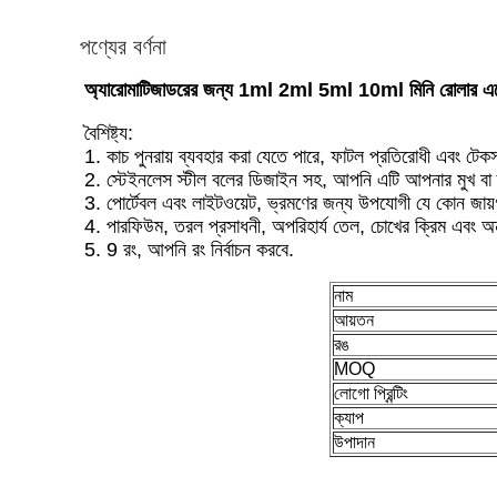
পণ্যের বর্ণনা
অ্যারোমাটিজাডরের জন্য 1ml 2ml 5ml 10ml মিনি রোলার এসেন
বৈশিষ্ট্য:
1. কাচ পুনরায় ব্যবহার করা যেতে পারে, ফাটল প্রতিরোধী এবং টেক
2. স্টেইনলেস স্টীল বলের ডিজাইন সহ, আপনি এটি আপনার মুখ বা
3. পোর্টেবল এবং লাইটওয়েট, ভ্রমণের জন্য উপযোগী যে কোন জায
4. পারফিউম, তরল প্রসাধনী, অপরিহার্য তেল, চোখের ক্রিম এবং অ
5. 9 রং, আপনি রং নির্বাচন করবে.
নাম
আয়তন
রঙ
MOQ
লোগো প্রিন্টিং
ক্যাপ
উপাদান