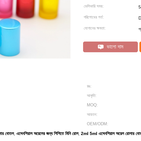
ডেলিভারি সময়:
5
পরিশোধের শর্ত:
D
যোগানের ক্ষমতা:
প
ভালো দাম
রঙ:
আকৃতি:
MOQ:
আয়তন:
OEM/ODM:
োলার বোতল
এসেনশিয়াল অয়েলের জন্য শিশিতে মিনি রোল
2ml 5ml এসেনশিয়াল অয়েল রোলার বো
,
,