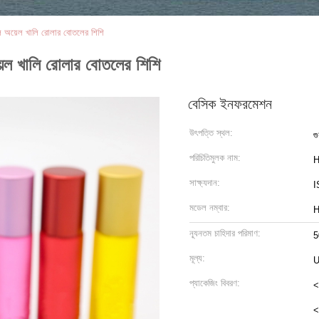
ল অয়েল খালি রোলার বোতলের শিশি
েল খালি রোলার বোতলের শিশি
বেসিক ইনফরমেশন
উৎপত্তি স্থল:
গু
পরিচিতিমুলক নাম:
H
সাক্ষ্যদান:
I
মডেল নম্বার:
H
ন্যূনতম চাহিদার পরিমাণ:
5
মূল্য:
প্যাকেজিং বিবরণ:
<
<