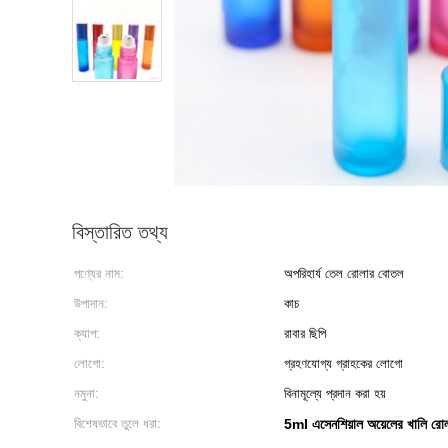
বিস্তারিত তথ্য
পণ্যের নাম:
অপরিহার্য তেল রোলার বোতল
উপাদান:
কাচ
ক্যাপ:
রাবার ছিপি
লোগো:
গ্রহণযোগ্য গ্রাহকের লোগো
নমুনা:
বিনামূল্যে প্রদান করা হয়
বিশেষভাবে তুলে ধরা:
5ml এসেনশিয়াল অয়েলের খালি র