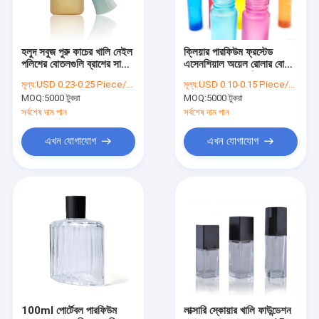
হলুদ সবুজ পুরু কাচের খালি নেইল
ক্লিয়ার পারফিউম ফ্রস্টেড
পলিশের বোতলগুলি ব্রাশের সাথে
এসেনশিয়াল অয়েল রোলার বোতল
OEM ODM
3ml 5ml 6ml লিক প্রুফ
মূল্য:
USD 0.23-0.25 Piece/Pieces
মূল্য:
USD 0.10-0.15 Piece/Pieces
MOQ:
5000 টুকরা
MOQ:
5000 টুকরা
সর্বশেষ দাম পান
সর্বশেষ দাম পান
এখন যোগাযোগ
এখন যোগাযোগ
বাড়ি
পণ্য
আমাদের সম্পর্কে
100ml পোর্টেবল পারফিউম
লাক্সারি স্কোয়ার খালি ফাউন্ডেশন