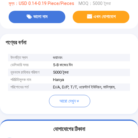
মূল্য：USD 0.14-0.19 Piece/Pieces
MOQ：5000 টুকরা
ভালো দাম
এখন যোগাযোগ
পণ্যের বর্ণনা
উৎপত্তি স্থল
গুয়াংডং
ডেলিভারি সময়
5-8 কাজের দিন
ন্যূনতম চাহিদার পরিমাণ
5000 টুকরা
পরিচিতিমুলক নাম
Hanya
পরিশোধের শর্ত
D/A, D/P, T/T, ওয়েস্টার্ন ইউনিয়ন, মানিগ্রাম,
আরো দেখুন
যোগাযোগের ঠিকানা