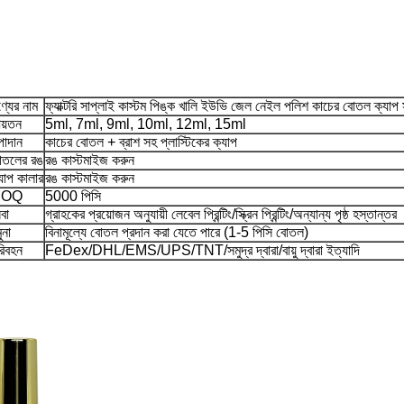
্যের নাম
ফ্যাক্টরি সাপ্লাই কাস্টম পিঙ্ক খালি ইউভি জেল নেইল পলিশ কাচের বোতল ক্যাপ
য়তন
5ml, 7ml, 9ml, 10ml, 12ml, 15ml
াদান
কাচের বোতল + ব্রাশ সহ প্লাস্টিকের ক্যাপ
োতলের রঙ
রঙ কাস্টমাইজ করুন
যাপ কালার
রঙ কাস্টমাইজ করুন
OQ
5000 পিসি
বা
গ্রাহকের প্রয়োজন অনুযায়ী লেবেল প্রিন্টিং/স্ক্রিন প্রিন্টিং/অন্যান্য পৃষ্ঠ হস্তান্তর
ুনা
বিনামূল্যে বোতল প্রদান করা যেতে পারে (1-5 পিসি বোতল)
িবহন
FeDex/DHL/EMS/UPS/TNT/সমুদ্র দ্বারা/বায়ু দ্বারা ইত্যাদি