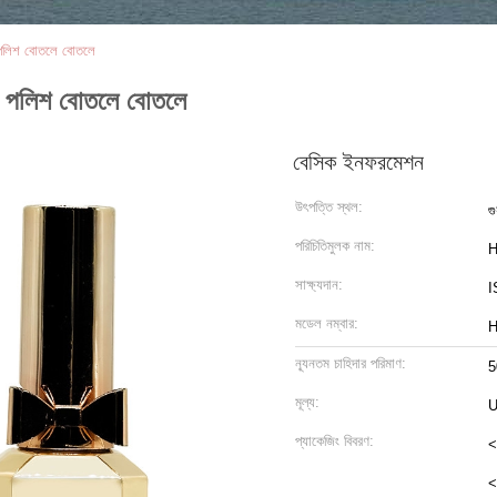
পলিশ বোতলে বোতলে
 পলিশ বোতলে বোতলে
বেসিক ইনফরমেশন
উৎপত্তি স্থল:
গু
পরিচিতিমুলক নাম:
H
সাক্ষ্যদান:
I
মডেল নম্বার:
H
ন্যূনতম চাহিদার পরিমাণ:
5
মূল্য:
প্যাকেজিং বিবরণ:
<
<