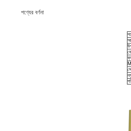
পণ্যের বর্ণনা
পণ
আ
উপ
ব
ক্
M
সে
নম
পর