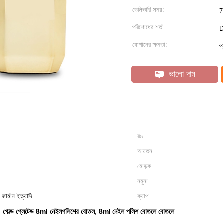
ডেলিভারি সময়:
7
পরিশোধের শর্ত:
D
যোগানের ক্ষমতা:
প
ভালো দাম
রঙ:
আয়তন:
মোড়ক:
নমুনা:
, জার্মান ইত্যাদি
ক্যাপ:
গোল্ড প্লেটেড 8ml নেইলপলিশের বোতল
8ml নেইল পলিশ বোতলে বোতলে
,
,