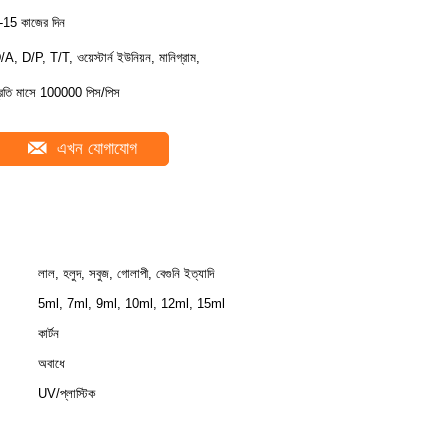
-15 কাজের দিন
/A, D/P, T/T, ওয়েস্টার্ন ইউনিয়ন, মানিগ্রাম,
্রতি মাসে 100000 পিস/পিস
এখন যোগাযোগ
লাল, হলুদ, সবুজ, গোলাপী, বেগুনি ইত্যাদি
5ml, 7ml, 9ml, 10ml, 12ml, 15ml
কার্টন
অবাধে
UV/প্লাস্টিক